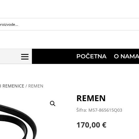
POČETNA
O NAM
I REMENICE
/ REMEN
REMEN
Šifra: M57-865615Q03
170,00
€