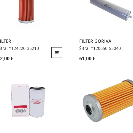
ILTER
FILTER GORIVA
ifra: Y124220-35210
Šifra: Y120650-55040
22,00
€
61,00
€