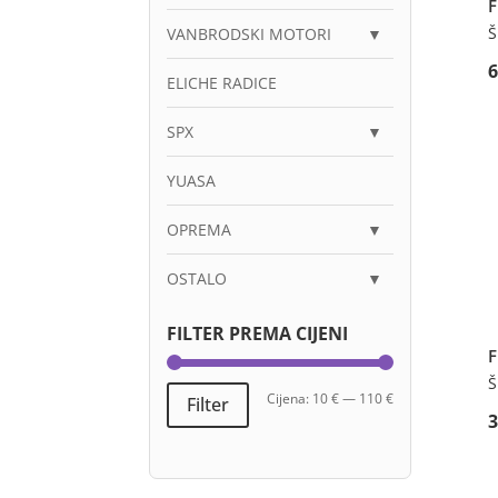
F
Š
VANBRODSKI MOTORI
▼
ELICHE RADICE
SPX
▼
YUASA
OPREMA
▼
OSTALO
▼
FILTER PREMA CIJENI
F
Š
Min
Maks
Cijena:
10 €
—
110 €
Filter
cijena
cijena