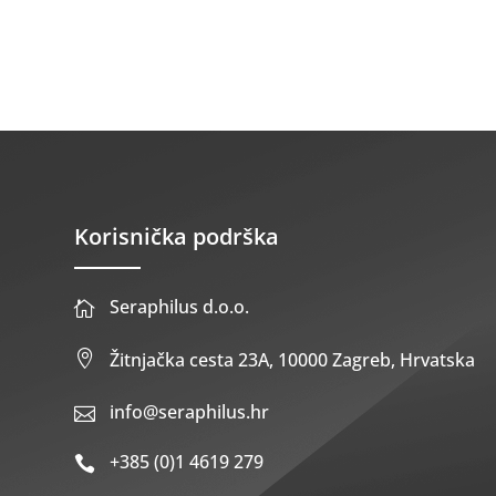
Korisnička podrška
Seraphilus d.o.o.


Žitnjačka cesta 23A, 10000 Zagreb, Hrvatska
info@seraphilus.hr

+385 (0)1 4619 279
