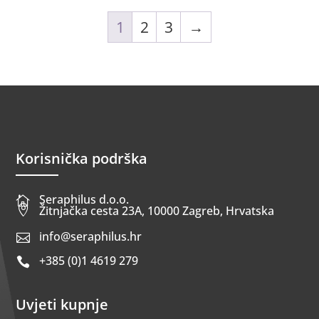
1
2
3
→
Korisnička podrška
Seraphilus d.o.o.


Žitnjačka cesta 23A, 10000 Zagreb, Hrvatska
info@seraphilus.hr

+385 (0)1 4619 279

Uvjeti kupnje