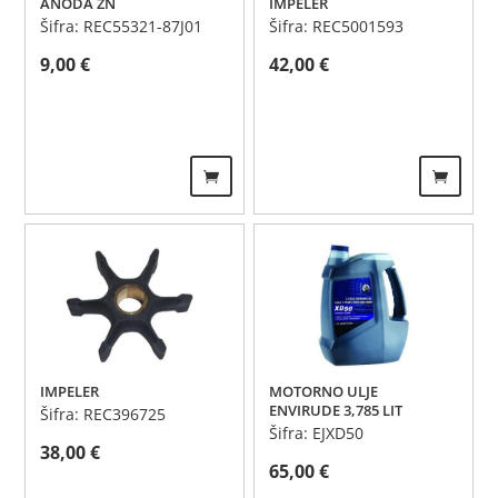
ANODA ZN
IMPELER
Šifra: REC55321-87J01
Šifra: REC5001593
9,00
€
42,00
€
IMPELER
MOTORNO ULJE
ENVIRUDE 3,785 LIT
Šifra: REC396725
Šifra: EJXD50
38,00
€
65,00
€