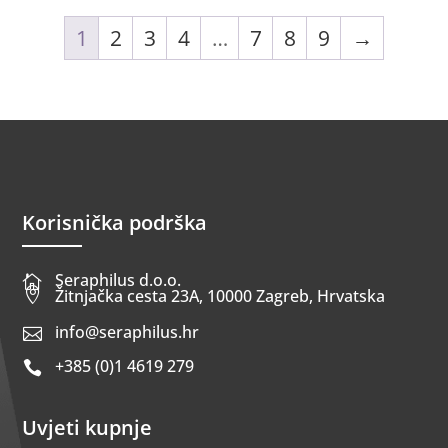
1
2
3
4
…
7
8
9
→
Korisnička podrška
Seraphilus d.o.o.


Žitnjačka cesta 23A, 10000 Zagreb, Hrvatska
info@seraphilus.hr

+385 (0)1 4619 279

Uvjeti kupnje