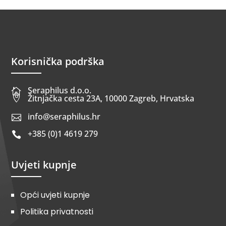
Korisnička podrška
Seraphilus d.o.o.


Žitnjačka cesta 23A, 10000 Zagreb, Hrvatska
info@seraphilus.hr

+385 (0)1 4619 279

Uvjeti kupnje
Opći uvjeti kupnje
Politika privatnosti