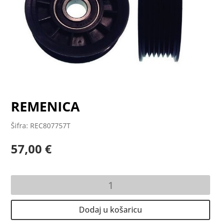
REMENICA
Šifra: REC807757T
57,00
€
REMENICA
količina
Dodaj u košaricu