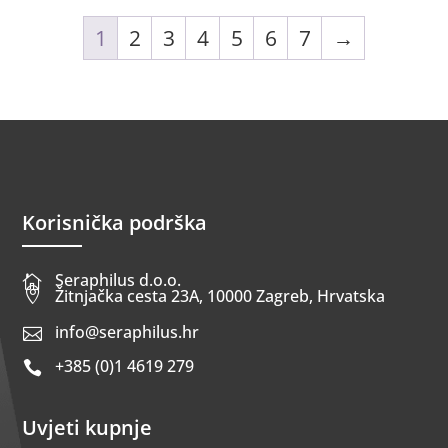
1
2
3
4
5
6
7
→
Korisnička podrška
Seraphilus d.o.o.


Žitnjačka cesta 23A, 10000 Zagreb, Hrvatska
info@seraphilus.hr

+385 (0)1 4619 279

Uvjeti kupnje