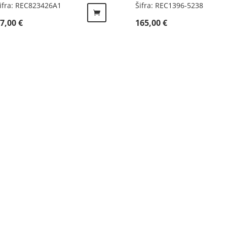
ifra: REC823426A1
Šifra: REC1396-5238
47,00
€
165,00
€