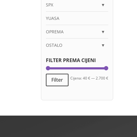
SPX
▼
YUASA
OPREMA
▼
OSTALO
▼
FILTER PREMA CIJENI
Min
Maks
Cijena:
40 €
—
2.700 €
Filter
cijena
cijena