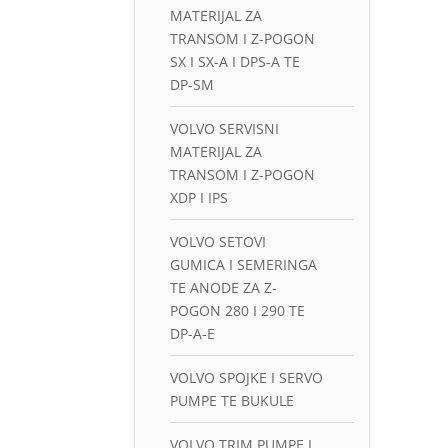
MATERIJAL ZA
TRANSOM I Z-POGON
SX I SX-A I DPS-A TE
DP-SM
VOLVO SERVISNI
MATERIJAL ZA
TRANSOM I Z-POGON
XDP I IPS
VOLVO SETOVI
GUMICA I SEMERINGA
TE ANODE ZA Z-
POGON 280 I 290 TE
DP-A-E
VOLVO SPOJKE I SERVO
PUMPE TE BUKULE
VOLVO TRIM PUMPE I