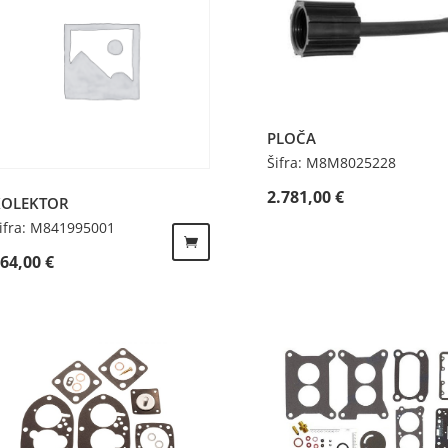
PLOČA
Šifra: M8M8025228
2.781,00
€
KOLEKTOR
ifra: M841995001
464,00
€