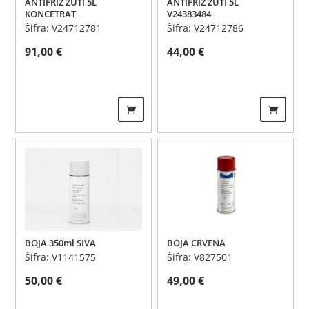
ANTIFRIZ ŽUTI 5L
ANTIFRIZ ŽUTI 5L
KONCETRAT
V24383484
Šifra: V24712781
Šifra: V24712786
91,00
€
44,00
€
BOJA 350ml SIVA
BOJA CRVENA
Šifra: V1141575
Šifra: V827501
50,00
€
49,00
€