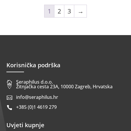
1
2
3
→
Korisnička podrška
Seraphilus d.o.o.


Žitnjačka cesta 23A, 10000 Zagreb, Hrvatska
info@seraphilus.hr

+385 (0)1 4619 279

Uvjeti kupnje