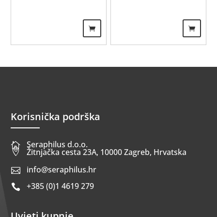
Korisnička podrška
Seraphilus d.o.o.


Žitnjačka cesta 23A, 10000 Zagreb, Hrvatska
info@seraphilus.hr

+385 (0)1 4619 279

Uvjeti kupnje