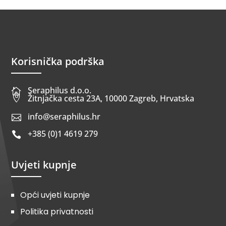
Korisnička podrška
Seraphilus d.o.o.


Žitnjačka cesta 23A, 10000 Zagreb, Hrvatska
info@seraphilus.hr

+385 (0)1 4619 279

Uvjeti kupnje
Opći uvjeti kupnje
Politika privatnosti