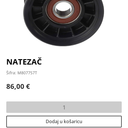
NATEZAČ
Šifra: M807757T
86,00
€
NATEZAČ
količina
Dodaj u košaricu