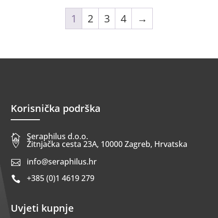
1
2
3
4
→
Korisnička podrška
Seraphilus d.o.o.


Žitnjačka cesta 23A, 10000 Zagreb, Hrvatska
info@seraphilus.hr

+385 (0)1 4619 279

Uvjeti kupnje