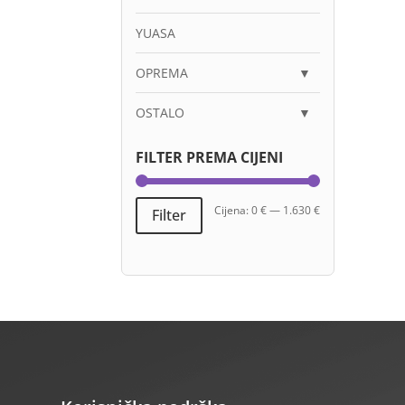
YUASA
OPREMA
▼
OSTALO
▼
FILTER PREMA CIJENI
Min
Maks
Cijena:
0 €
—
1.630 €
Filter
cijena
cijena