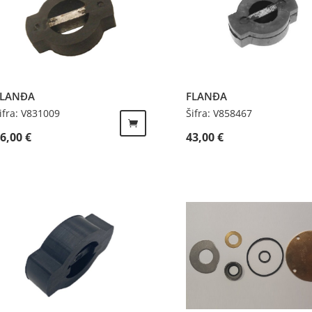
FLANĐA
FLANĐA
ifra: V831009
Šifra: V858467
26,00
€
43,00
€