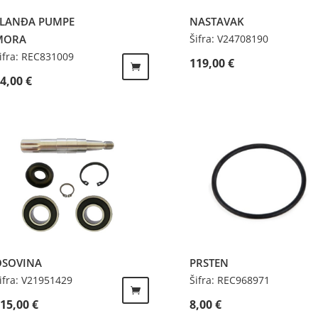
FLANĐA PUMPE
NASTAVAK
MORA
Šifra: V24708190
ifra: REC831009
119,00
€
14,00
€
OSOVINA
PRSTEN
ifra: V21951429
Šifra: REC968971
215,00
€
8,00
€