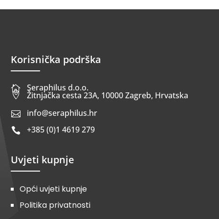
Korisnička podrška
Seraphilus d.o.o.


Žitnjačka cesta 23A, 10000 Zagreb, Hrvatska
info@seraphilus.hr

+385 (0)1 4619 279

Uvjeti kupnje
Opći uvjeti kupnje
Politika privatnosti