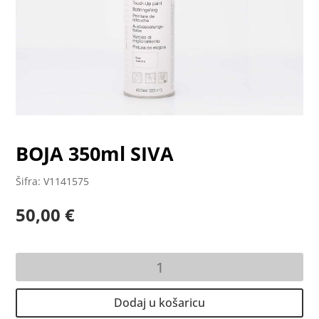
BOJA 350ml SIVA
Šifra: V1141575
50,00
€
BOJA
350ml
SIVA
Dodaj u košaricu
količina