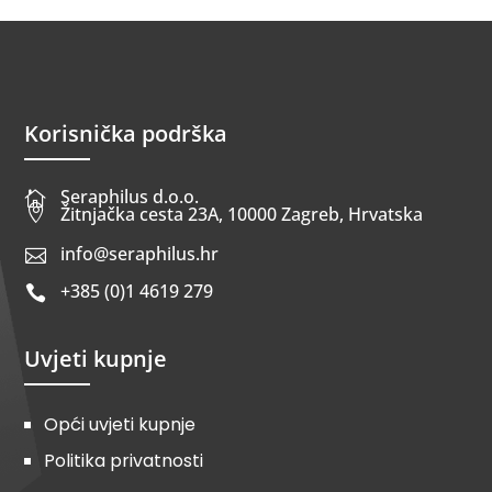
Korisnička podrška
Seraphilus d.o.o.


Žitnjačka cesta 23A, 10000 Zagreb, Hrvatska
info@seraphilus.hr

+385 (0)1 4619 279

Uvjeti kupnje
Opći uvjeti kupnje
Politika privatnosti