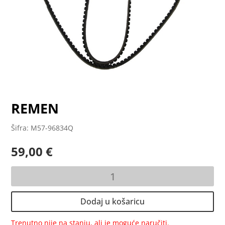
REMEN
Šifra: M57-96834Q
59,00
€
REMEN
količina
Dodaj u košaricu
Trenutno nije na stanju, ali je moguće naručiti.