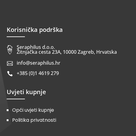
Korisnička podrška
Seraphilus d.o.o.


Žitnjačka cesta 23A, 10000 Zagreb, Hrvatska
info@seraphilus.hr

+385 (0)1 4619 279

Uvjeti kupnje
Opći uvjeti kupnje
Politika privatnosti