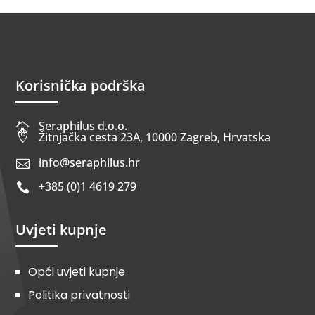
Korisnička podrška
Seraphilus d.o.o.


Žitnjačka cesta 23A, 10000 Zagreb, Hrvatska
info@seraphilus.hr

+385 (0)1 4619 279

Uvjeti kupnje
Opći uvjeti kupnje
Politika privatnosti