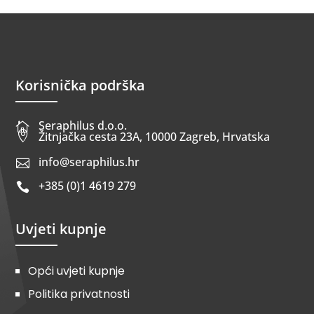
Korisnička podrška
Seraphilus d.o.o.


Žitnjačka cesta 23A, 10000 Zagreb, Hrvatska
info@seraphilus.hr

+385 (0)1 4619 279

Uvjeti kupnje
Opći uvjeti kupnje
Politika privatnosti