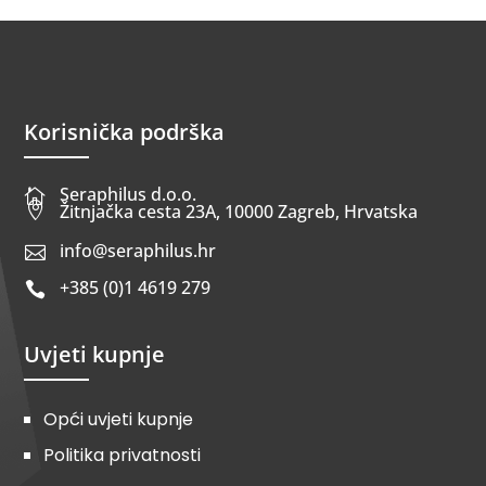
Korisnička podrška
Seraphilus d.o.o.


Žitnjačka cesta 23A, 10000 Zagreb, Hrvatska
info@seraphilus.hr

+385 (0)1 4619 279

Uvjeti kupnje
Opći uvjeti kupnje
Politika privatnosti