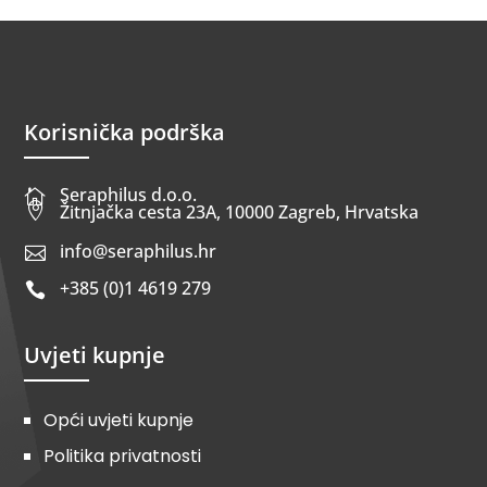
Korisnička podrška
Seraphilus d.o.o.


Žitnjačka cesta 23A, 10000 Zagreb, Hrvatska
info@seraphilus.hr

+385 (0)1 4619 279

Uvjeti kupnje
Opći uvjeti kupnje
Politika privatnosti