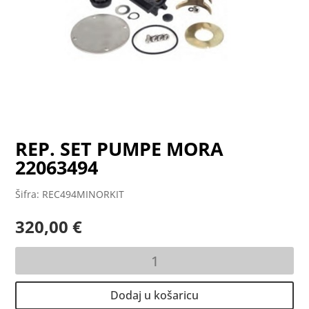
REP. SET PUMPE MORA
22063494
Šifra: REC494MINORKIT
320,00
€
REP.
SET
PUMPE
Dodaj u košaricu
MORA