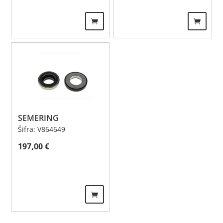
SEMERING
Šifra: V864649
197,00
€