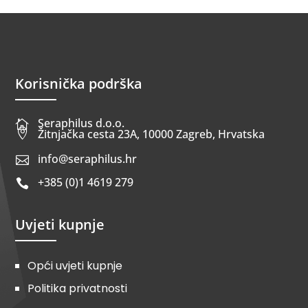
Korisnička podrška
Seraphilus d.o.o.


Žitnjačka cesta 23A, 10000 Zagreb, Hrvatska
info@seraphilus.hr

+385 (0)1 4619 279

Uvjeti kupnje
Opći uvjeti kupnje
Politika privatnosti