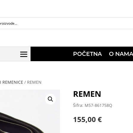
POČETNA
O NAM
I REMENICE
/ REMEN
REMEN
Šifra: M57-861758Q
155,00
€