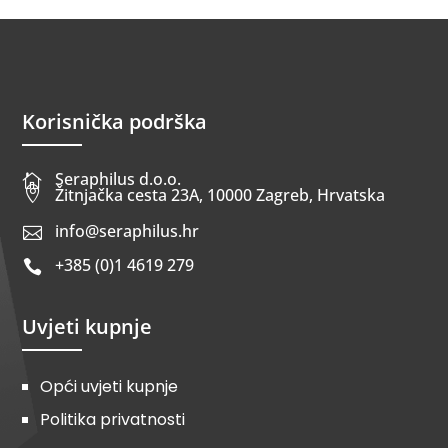
Korisnička podrška
Seraphilus d.o.o.


Žitnjačka cesta 23A, 10000 Zagreb, Hrvatska
info@seraphilus.hr

+385 (0)1 4619 279

Uvjeti kupnje
Opći uvjeti kupnje
Politika privatnosti