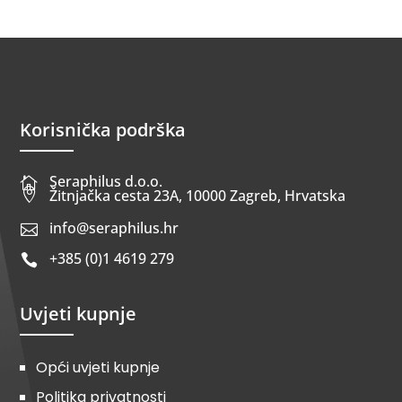
Korisnička podrška
Seraphilus d.o.o.


Žitnjačka cesta 23A, 10000 Zagreb, Hrvatska
info@seraphilus.hr

+385 (0)1 4619 279

Uvjeti kupnje
Opći uvjeti kupnje
Politika privatnosti