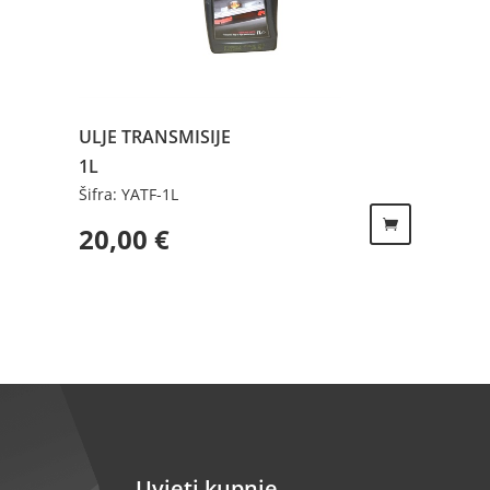
ULJE TRANSMISIJE
1L
Šifra: YATF-1L
20,00
€
Uvjeti kupnje