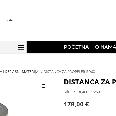
POČETNA
O NAM
 I SERVISNI MATERIJAL
/ DISTANCA ZA PROPELER SD60
DISTANCA ZA 
Šifra: Y196460-09250
178,00
€