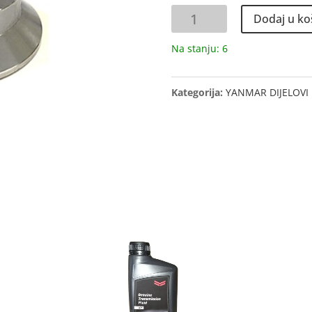
DISTANCA
Dodaj u ko
ZA
PROPELER
Na stanju: 6
SD60
količina
Kategorija:
YANMAR DIJELOVI 