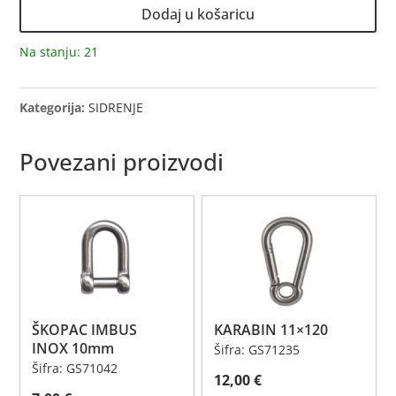
6-
Dodaj u košaricu
8mm
količina
Na stanju: 21
Kategorija:
SIDRENJE
Povezani proizvodi
ŠKOPAC IMBUS
KARABIN 11×120
INOX 10mm
Šifra: GS71235
Šifra: GS71042
12,00
€