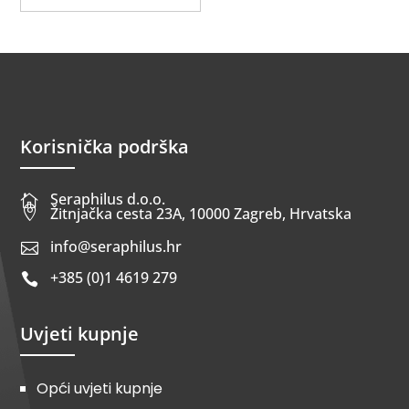
Korisnička podrška
Seraphilus d.o.o.


Žitnjačka cesta 23A, 10000 Zagreb, Hrvatska
info@seraphilus.hr

+385 (0)1 4619 279

Uvjeti kupnje
Opći uvjeti kupnje