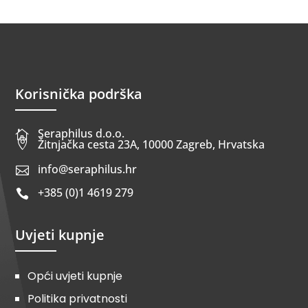
Korisnička podrška
Seraphilus d.o.o.


Žitnjačka cesta 23A, 10000 Zagreb, Hrvatska
info@seraphilus.hr

+385 (0)1 4619 279

Uvjeti kupnje
Opći uvjeti kupnje
Politika privatnosti