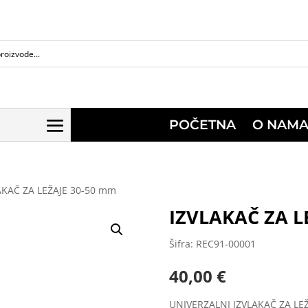
POČETNA
O NAM
AKAČ ZA LEŽAJE 30-50 mm
IZVLAKAČ ZA L
Šifra: REC91-00001
40,00
€
UNIVERZALNI IZVLAKAČ ZA LE