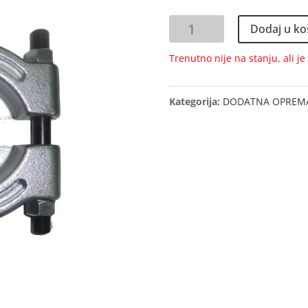
IZVLAKAČ
Dodaj u ko
ZA
LEŽAJE
Trenutno nije na stanju, ali j
30-
50
Kategorija:
DODATNA OPREM
mm
količina