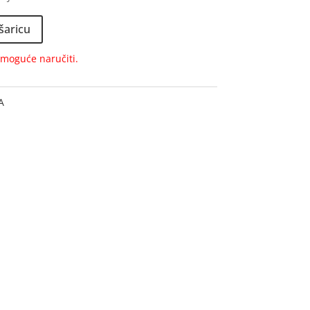
šaricu
e moguće naručiti.
A