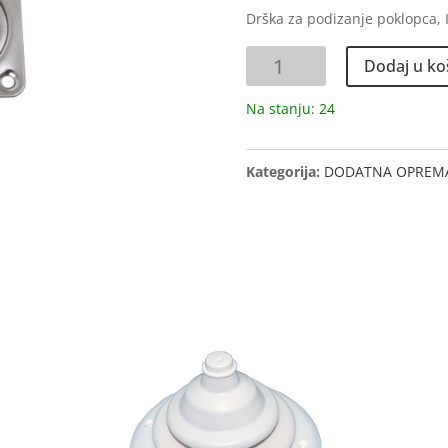
Drška za podizanje poklopca,
ŠARKA
Dodaj u ko
50x40x2mm
količina
Na stanju: 24
Kategorija:
DODATNA OPREM