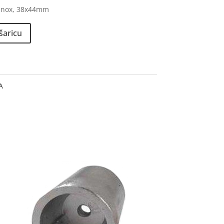
 Inox, 38x44mm
šaricu
A