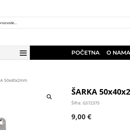
POČETNA
O NAM
KA 50x40x2mm
ŠARKA 50x40
Šifra: GS72375
9,00
€