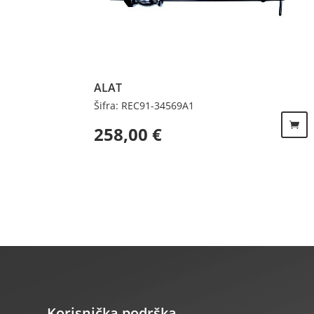
ALAT
Šifra: REC91-34569A1
258,00
€
Korisnička podrška