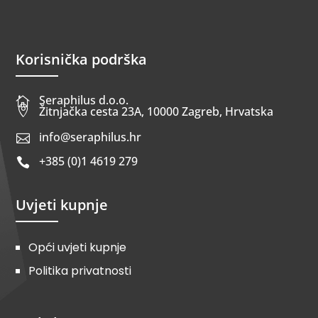
Korisnička podrška
Seraphilus d.o.o.


Žitnjačka cesta 23A, 10000 Zagreb, Hrvatska
info@seraphilus.hr

+385 (0)1 4619 279

Uvjeti kupnje
Opći uvjeti kupnje
Politika privatnosti