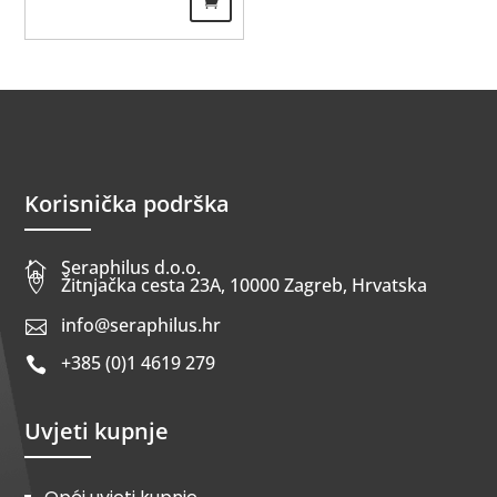
Korisnička podrška
Seraphilus d.o.o.


Žitnjačka cesta 23A, 10000 Zagreb, Hrvatska
info@seraphilus.hr

+385 (0)1 4619 279

Uvjeti kupnje