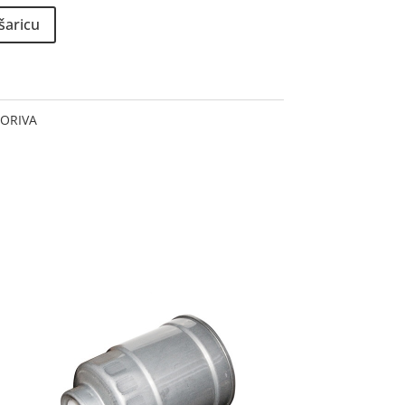
šaricu
GORIVA