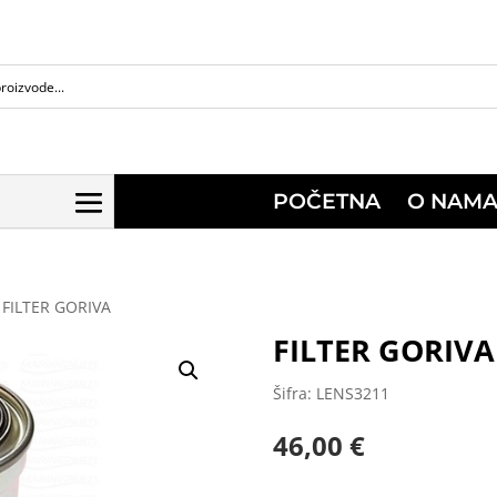
POČETNA
O NAM
 FILTER GORIVA
FILTER GORIVA
Šifra: LENS3211
46,00
€