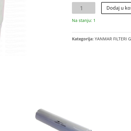
FILTER
Dodaj u ko
GORIVA
količina
Na stanju: 1
Kategorija:
YANMAR FILTERI 