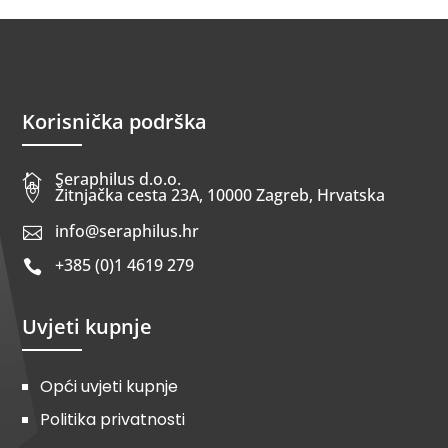
Korisnička podrška
Seraphilus d.o.o.


Žitnjačka cesta 23A, 10000 Zagreb, Hrvatska
info@seraphilus.hr

+385 (0)1 4619 279

Uvjeti kupnje
Opći uvjeti kupnje
Politika privatnosti