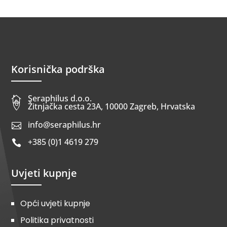
Korisnička podrška
Seraphilus d.o.o.


Žitnjačka cesta 23A, 10000 Zagreb, Hrvatska
info@seraphilus.hr

+385 (0)1 4619 279

Uvjeti kupnje
Opći uvjeti kupnje
Politika privatnosti