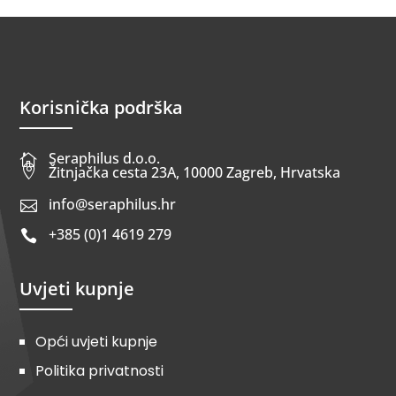
Korisnička podrška
Seraphilus d.o.o.


Žitnjačka cesta 23A, 10000 Zagreb, Hrvatska
info@seraphilus.hr

+385 (0)1 4619 279

Uvjeti kupnje
Opći uvjeti kupnje
Politika privatnosti