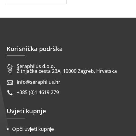
Korisnička podrška
Seraphilus d.o.o.


Žitnjačka cesta 23A, 10000 Zagreb, Hrvatska
info@seraphilus.hr

+385 (0)1 4619 279

Uvjeti kupnje
Opći uvjeti kupnje