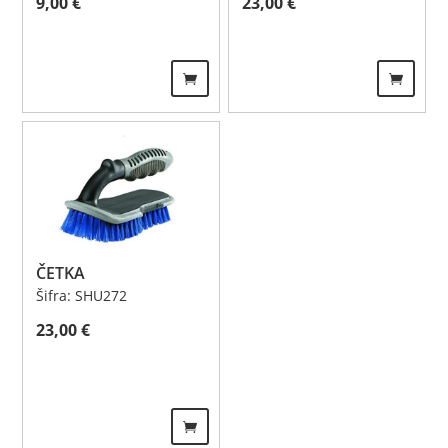
9,00
€
23,00
€
ČETKA
Šifra: SHU272
23,00
€