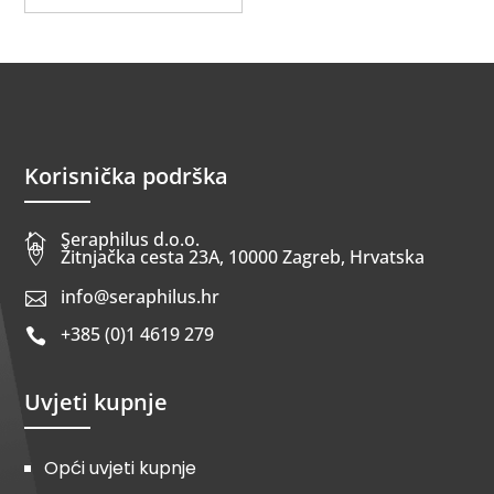
Korisnička podrška
Seraphilus d.o.o.


Žitnjačka cesta 23A, 10000 Zagreb, Hrvatska
info@seraphilus.hr

+385 (0)1 4619 279

Uvjeti kupnje
Opći uvjeti kupnje