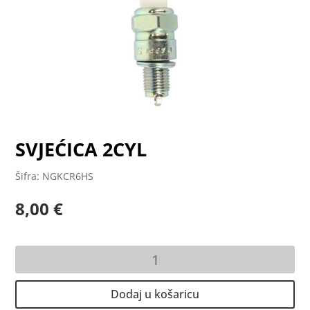
SVJEĆICA 2CYL
Šifra: NGKCR6HS
8,00
€
SVJEĆICA
2CYL
količina
Dodaj u košaricu