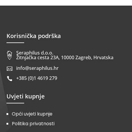
Korisnička podrška
Seraphilus d.o.o.


Žitnjačka cesta 23A, 10000 Zagreb, Hrvatska
info@seraphilus.hr

+385 (0)1 4619 279

Uvjeti kupnje
Opći uvjeti kupnje
Politika privatnosti