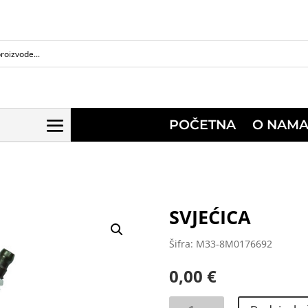
POČETNA
O NAM
SVJEĆICA
Šifra: M33-8M0176692
0,00
€
SVJEĆICA