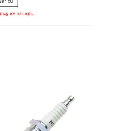
šaricu
e moguće naručiti.