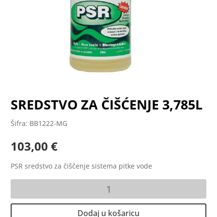
SREDSTVO ZA ČIŠĆENJE 3,785L
Šifra: BB1222-MG
103,00
€
PSR sredstvo za čiščenje sistema pitke vode
SREDSTVO
ZA
ČIŠĆENJE
Dodaj u košaricu