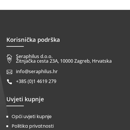
Korisnička podrška
Seraphilus d.o.o.


Žitnjačka cesta 23A, 10000 Zagreb, Hrvatska
info@seraphilus.hr

+385 (0)1 4619 279

Uvjeti kupnje
Opći uvjeti kupnje
Politika privatnosti