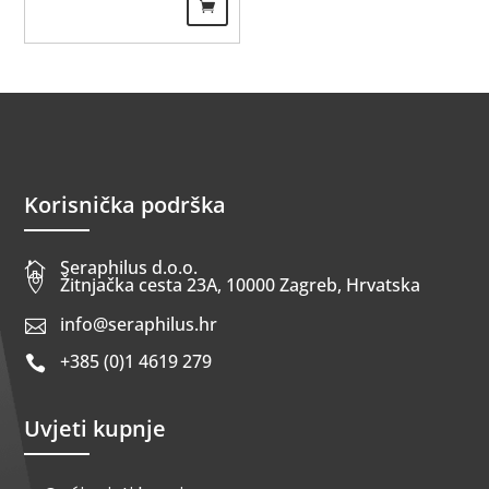
Korisnička podrška
Seraphilus d.o.o.


Žitnjačka cesta 23A, 10000 Zagreb, Hrvatska
info@seraphilus.hr

+385 (0)1 4619 279

Uvjeti kupnje