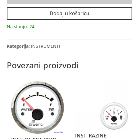
RAZINE
S
Dodaj u košaricu
NAVOJEM
240-
Na stanju: 24
33
Ohm
količina
Kategorija:
INSTRUMENTI
Povezani proizvodi
INST. RAZINE