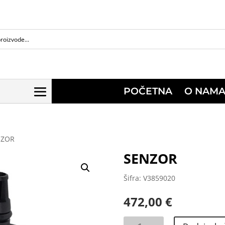
POČETNA
O NAM
NZOR
SENZOR
Šifra: V3859020
472,00
€
SENZOR