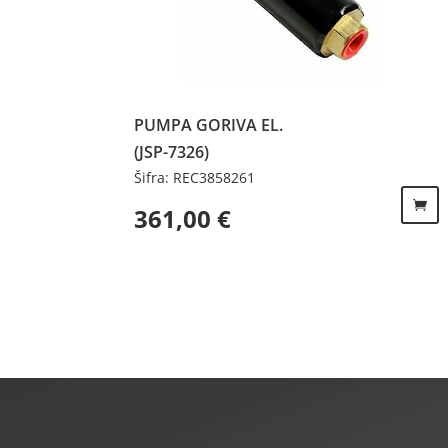
PUMPA GORIVA EL.
(JSP-7326)
Šifra: REC3858261
361,00
€