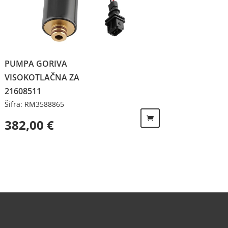
PUMPA GORIVA
VISOKOTLAČNA ZA
21608511
Šifra: RM3588865
382,00
€