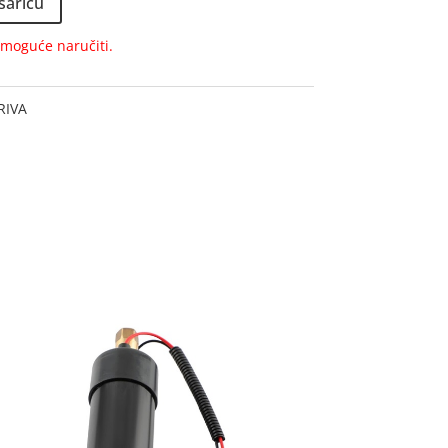
šaricu
e moguće naručiti.
RIVA