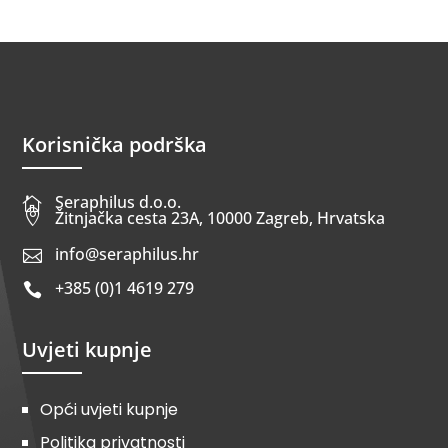
Korisnička podrška
Seraphilus d.o.o.


Žitnjačka cesta 23A, 10000 Zagreb, Hrvatska
info@seraphilus.hr

+385 (0)1 4619 279

Uvjeti kupnje
Opći uvjeti kupnje
Politika privatnosti