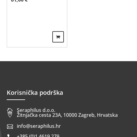
Korisnička podrška
Seraphilus d.o.o.


Žitnjačka cesta 23A, 10000 Zagreb, Hrvatska
info@seraphilus.hr

+385 (0)1 4619 279
