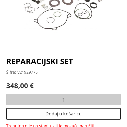
REPARACIJSKI SET
Šifra: V21929775
348,00
€
REPARACIJSKI
SET
količina
Dodaj u košaricu
Trenutno nije na stanju, ali je moguće naručiti.