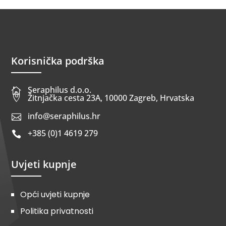
Korisnička podrška
Seraphilus d.o.o.


Žitnjačka cesta 23A, 10000 Zagreb, Hrvatska
info@seraphilus.hr

+385 (0)1 4619 279

Uvjeti kupnje
Opći uvjeti kupnje
Politika privatnosti