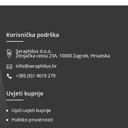
Korisnička podrška
Seraphilus d.o.o.


Žitnjačka cesta 23A, 10000 Zagreb, Hrvatska
info@seraphilus.hr

+385 (0)1 4619 279

Uvjeti kupnje
Opći uvjeti kupnje
Politika privatnosti