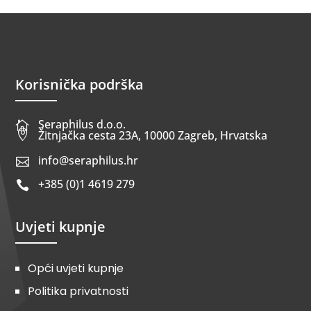
Korisnička podrška
Seraphilus d.o.o.


Žitnjačka cesta 23A, 10000 Zagreb, Hrvatska
info@seraphilus.hr

+385 (0)1 4619 279

Uvjeti kupnje
Opći uvjeti kupnje
Politika privatnosti