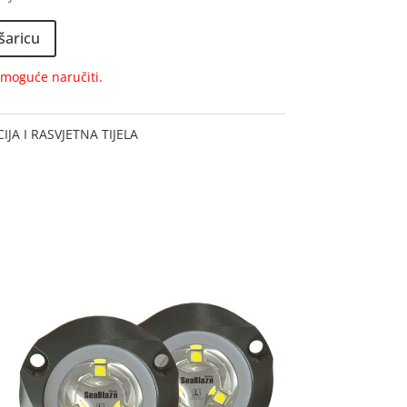
šaricu
e moguće naručiti.
JA I RASVJETNA TIJELA