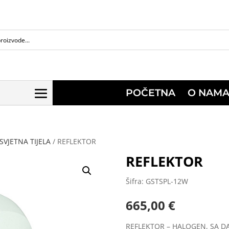
POČETNA
O NAM
SVJETNA TIJELA
/ REFLEKTOR
REFLEKTOR
Šifra: GSTSPL-12W
665,00
€
REFLEKTOR – HALOGEN, SA D