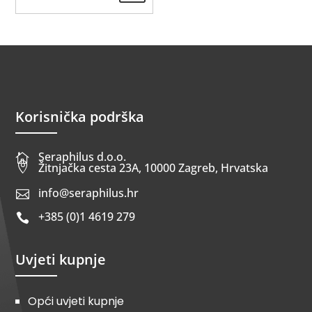
Korisnička podrška
Seraphilus d.o.o.


Žitnjačka cesta 23A, 10000 Zagreb, Hrvatska
info@seraphilus.hr

+385 (0)1 4619 279

Uvjeti kupnje
Opći uvjeti kupnje