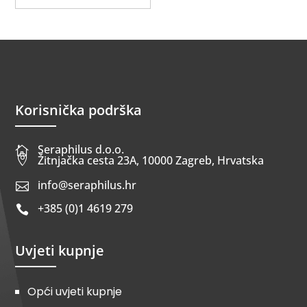
Korisnička podrška
Seraphilus d.o.o.


Žitnjačka cesta 23A, 10000 Zagreb, Hrvatska
info@seraphilus.hr

+385 (0)1 4619 279

Uvjeti kupnje
Opći uvjeti kupnje